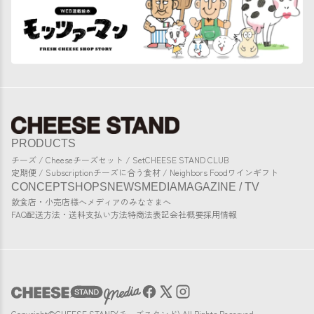
PRODUCTS
チーズ / Cheese
チーズセット / Set
CHEESE STAND CLUB
定期便 / Subscription
チーズに合う食材 / Neighbors Food
ワイン
ギフト
CONCEPT
SHOPS
NEWS
MEDIA
MAGAZINE / TV
飲食店・小売店様へ
メディアのみなさまへ
FAQ
配送方法・送料
支払い方法
特商法表記
会社概要
採用情報
Copyright©CHEESE STAND(チーズスタンド) All Rights Reserved.