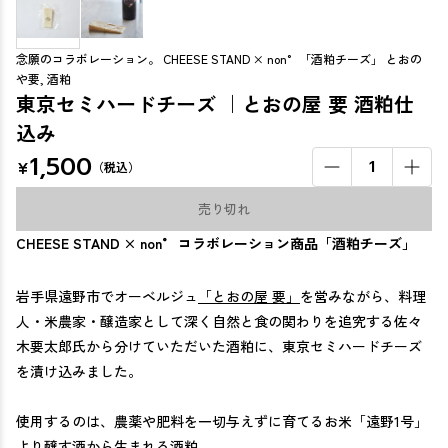
念願のコラボレーション。 CHEESE STAND × non° 「酒粕チーズ」 とおの
や要, 酒粕
東京セミハードチーズ ｜とおの屋 要 酒粕仕
込み
1,500
¥
1
（税込）
売り切れ
CHEESE STAND × non° コラボレーション商品「酒粕チーズ」
岩手県遠野市でオーベルジュ
「とおの屋 要」
を営みながら、料理
人・米農家・醸造家として深く自然と食の関わりを追究する佐々
木要太郎氏から分けていただいた酒粕に、東京セミハードチーズ
を漬け込みました。
使用するのは、農薬や肥料を一切与えずに育てるお米「遠野1号」
より醸す酒から生まれる酒粕。