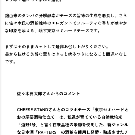
麹由来のタンパク分解酵素がチーズの旨味の生成を助長し、さら
に佐々木氏の酒粕独特のエレガントでフルーティな香りが華やか
な印象を添える、醸す東京セミハードチーズです。
まずはそのままカットして是非お召し上がりください。
鼻から抜ける芳醇な薫りはきっと病みつきになること間違いなし
です。
佐々木要太郎さんからのコメント
CHEESE STANDさんとのコラボチーズ「東京セミハードと
おの屋要酒粕仕立て」は、私達が育てている自然栽培米
「遠野1号」と言う在来品種の米糠を使用した、新ジャンル
な日本酒「RAFTERS」の酒粕を使用し発酵・熟成させたチ