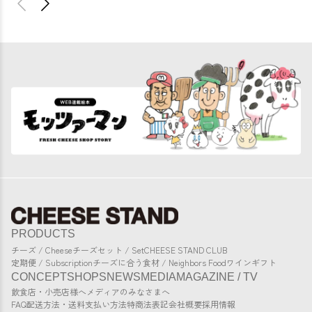
PRODUCTS
チーズ / Cheese
チーズセット / Set
CHEESE STAND CLUB
定期便 / Subscription
チーズに合う食材 / Neighbors Food
ワイン
ギフト
CONCEPT
SHOPS
NEWS
MEDIA
MAGAZINE / TV
飲食店・小売店様へ
メディアのみなさまへ
FAQ
配送方法・送料
支払い方法
特商法表記
会社概要
採用情報