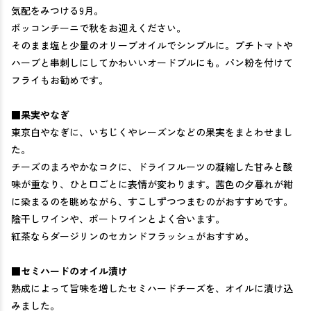
気配をみつける9月。
ボッコンチーニで秋をお迎えください。
そのまま塩と少量のオリーブオイルでシンプルに。プチトマトや
ハーブと串刺しにしてかわいいオードブルにも。パン粉を付けて
フライもお勧めです。
■
果実やなぎ
東京白やなぎに、いちじくやレーズンなどの果実をまとわせまし
た。
チーズのまろやかなコクに、ドライフルーツの凝縮した甘みと酸
味が重なり、ひと口ごとに表情が変わります。茜色の夕暮れが紺
に染まるのを眺めながら、すこしずつつまむのがおすすめです。
陰干しワインや、ポートワインとよく合います。
紅茶ならダージリンのセカンドフラッシュがおすすめ。
■
セミハードのオイル漬け
熟成によって旨味を増したセミハードチーズを、オイルに漬け込
みました。