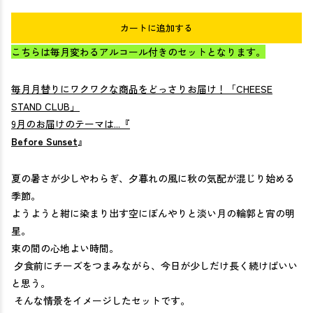
カートに追加する
こちらは毎月変わるアルコール付きのセットとなります。
毎月月替りにワクワクな商品をどっさりお届け！「CHEESE
STAND CLUB」
9月のお届けのテーマは...『
Before Sunset
』
夏の暑さが少しやわらぎ、夕暮れの風に秋の気配が混じり始める
季節。
ようようと紺に染まり出す空にぼんやりと淡い月の輪郭と宵の明
星。
束の間の心地よい時間。
夕食前にチーズをつまみながら、今日が少しだけ長く続けばいい
と思う。
そんな情景をイメージしたセットです。