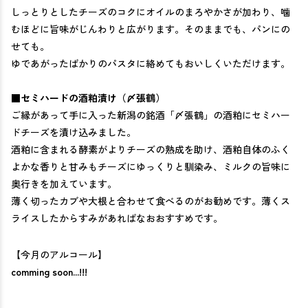
しっとりとしたチーズのコクにオイルのまろやかさが加わり、噛
むほどに旨味がじんわりと広がります。そのままでも、パンにの
せても。
ゆであがったばかりのパスタに絡めてもおいしくいただけます。
■
セミハードの酒粕漬け（〆張鶴）
ご縁があって手に入った新潟の銘酒「〆張鶴」の酒粕にセミハー
ドチーズを漬け込みました。
酒粕に含まれる酵素がよりチーズの熟成を助け、酒粕自体のふく
よかな香りと甘みもチーズにゆっくりと馴染み、ミルクの旨味に
奥行きを加えています。
薄く切ったカブや大根と合わせて食べるのがお勧めです。薄くス
ライスしたからすみがあればなおおすすめです。
【今月のアルコール】
comming soon...!!!