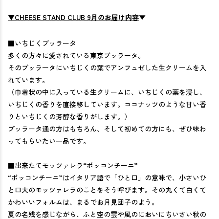
C
HEESE STAND CLUB 9
月のお届け内容
▼
▼
■いちじくブッラータ
多くの方々に愛されている東京ブッラータ。
そのブッラータにいちじくの葉でアンフュゼした生クリームを入
れています。
（巾着状の中に入っている生クリームに、いちじくの葉を浸し、
いちじくの香りを直接移しています。ココナッツのような甘い香
りといちじくの芳醇な香りがします。）
ブッラータ通の方はもちろん、そして初めての方にも、ぜひ味わ
ってもらいたい一品です。
■出来たてモッツァレラ“ボッコンチーニ”
“ボッコンチーニ”はイタリア語で「ひと口」の意味で、小さいひ
と口大のモッツァレラのことをそう呼びます。その丸くて白くて
かわいいフォルムは、まるでお月見団子のよう。
夏の名残を感じながら、ふと空の雲や風のにおいにちいさい秋の