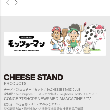
PRODUCTS
チーズ / Cheese
チーズセット / Set
CHEESE STAND CLUB
定期便 / Subscription
チーズに合う食材 / Neighbors Food
ワイン
ギフト
CONCEPT
SHOPS
NEWS
MEDIA
MAGAZINE / TV
飲食店・小売店様へ
メディアのみなさまへ
FAQ
配送方法・送料
支払い方法
特商法表記
会社概要
採用情報